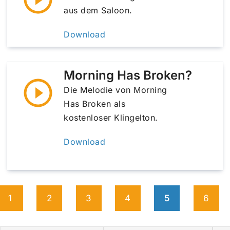
aus dem Saloon.
Download
Morning Has Broken?
Die Melodie von Morning
Has Broken als
kostenloser Klingelton.
Download
1
2
3
4
5
6