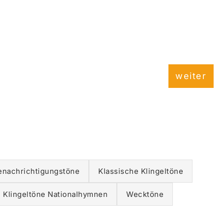
weiter
enachrichtigungstöne
Klassische Klingeltöne
Klingeltöne Nationalhymnen
Wecktöne