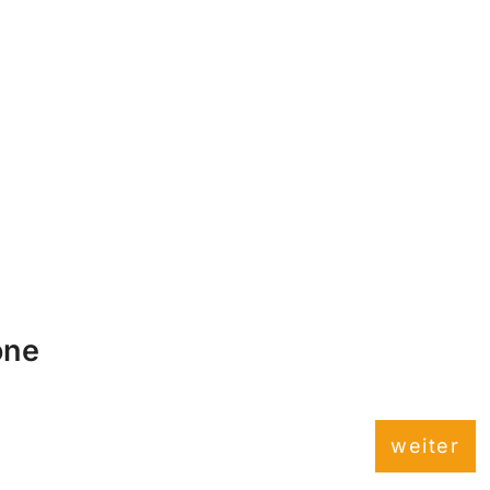
öne
weiter