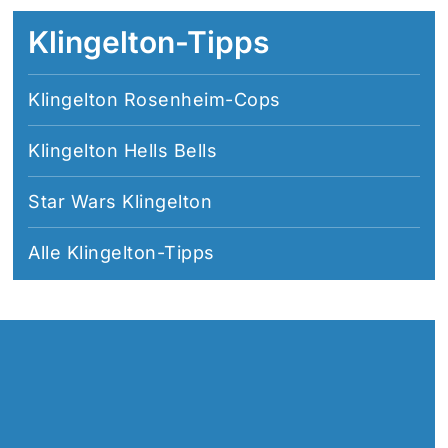
Klingelton-Tipps
Klingelton Rosenheim-Cops
Klingelton Hells Bells
Star Wars Klingelton
Alle
Klingelton-Tipps