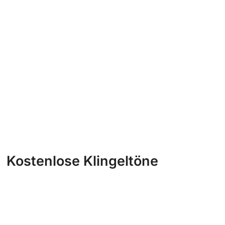
Kostenlose Klingeltöne