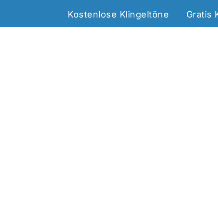
Kostenlose Klingeltöne
Gratis 