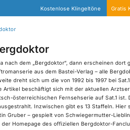
Kostenlose Klingeltöne
Gratis 
doktor
Bergdoktor
a nach dem „Bergdoktor“, dann erscheinen dort gle
ftromanserie aus dem Bastei-Verlag – alle Bergd
eite dreht sich um die von 1992 bis 1997 bei Sat.
e Artikel beschäftigt sich mit der aktuellen Arztse
ch-österreichischen Fernsehserie auf Sat.1 ist. D
gestrahlt. Inzwischen gibt es 13 Staffeln. Hier si
tin Gruber – gespielt von Schwiegermutter-Lieblin
f der Homepage des offiziellen Bergdoktor-Fanclu