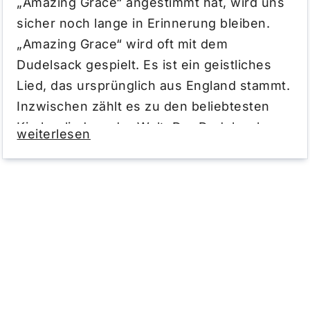
„Amazing Grace“ angestimmt hat, wird uns
sicher noch lange in Erinnerung bleiben.
„Amazing Grace“ wird oft mit dem
Dudelsack gespielt. Es ist ein geistliches
Lied, das ursprünglich aus England stammt.
Inzwischen zählt es zu den beliebtesten
Kirchenliedern der Welt. Der Dudelsack –
weiterlesen
oder auch Sackpfeife – ist übrigens ein
selbstklingendes Unterbrechungs-
Aerophon (Rohrblattinstrument). Das klingt
kompliziert, heißt aber ganz einfach, dass
seine Luftzufuhr aus einem Luftsack
erfolgt. Den Klingelton „Amazing Grace“
haben wir aus den ersten Takten des
Songs erstellt.