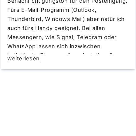
Benachrichtigungston für den Posteingang.
Fürs E-Mail-Programm (Outlook,
Thunderbird, Windows Mail) aber natürlich
auch fürs Handy geeignet. Bei allen
Messengern, wie Signal, Telegram oder
WhatsApp lassen sich inzwischen
individuelle Eingangstöne einstellen. Das
weiterlesen
gilt auch für alle E-Mail-Clients: Outlook
beispielsweise gibt es auch für Android,
Gmail hat auch einen eigenen Client. Wer
unabhängig von Google sein will, der kann
mal die App „Blue Mail“ ausprobieren. Auch
hier lässt sich natürlich
der Benachrichtigungston personalisieren.
Vielleicht mit unserem Eingangston Swish,