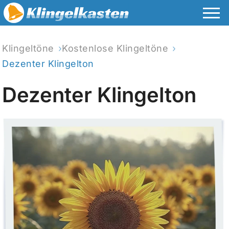
Klingeltöne
Kostenlose Klingeltöne
Dezenter Klingelton
Dezenter Klingelton