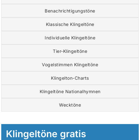
Benachrichtigungstöne
Klassische Klingeltöne
Individuelle Klingeltöne
Tier-Klingeltöne
Vogelstimmen Klingeltöne
Klingelton-Charts
Klingeltöne Nationalhymnen
Wecktöne
Klingeltöne gratis