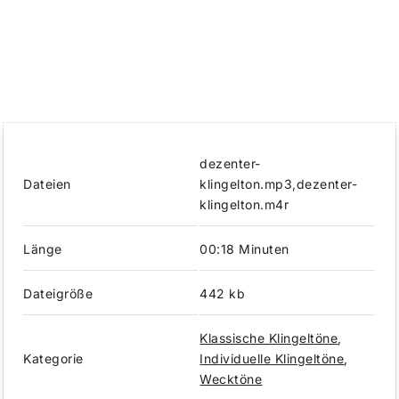
dezenter-
Dateien
klingelton.mp3,dezenter-
klingelton.m4r
Länge
00:18 Minuten
Dateigröße
442 kb
Klassische Klingeltöne
,
Kategorie
Individuelle Klingeltöne
,
Wecktöne