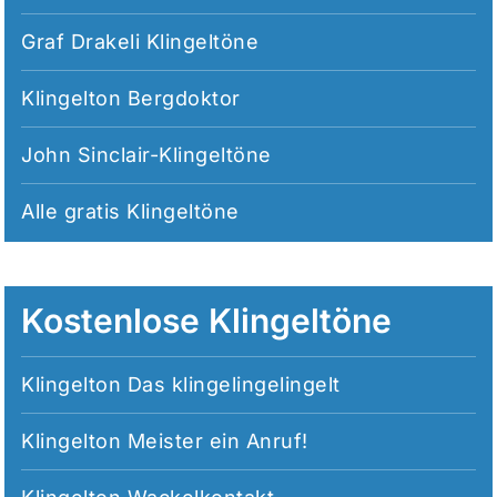
Graf Drakeli Klingeltöne
Klingelton Bergdoktor
John Sinclair-Klingeltöne
Alle
gratis Klingeltöne
Kostenlose Klingeltöne
Klingelton Das klingelingelingelt
Klingelton Meister ein Anruf!