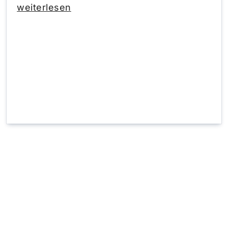
eingehende Anruf eine willkommene
weiterlesen
Erinnerung ans Abnehmen zu denken.
Und das auf eine sehr freundliche Art
und Weise, wie wir finden. Alle Diät-
Klingeltöne
findest Du hier
.