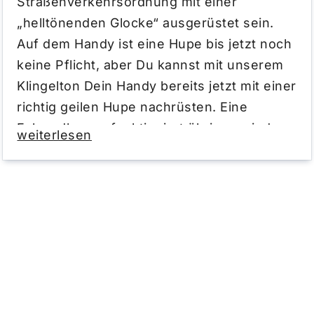
Straßenverkehrsordnung mit einer
„helltönenden Glocke“ ausgerüstet sein.
Auf dem Handy ist eine Hupe bis jetzt noch
keine Pflicht, aber Du kannst mit unserem
Klingelton Dein Handy bereits jetzt mit einer
richtig geilen Hupe nachrüsten. Eine
Fahrradhupen funktioniert übrigens, indem
weiterlesen
sie Schallwellen erzeugt, die von der Luft
oder einem anderen Medium übertragen
werden, um ein lautes Geräusch zu
erzeugen. Fahrradhupen gibt es in
verschiedenen Varianten – von klassischen
mechanischen Modellen bis hin zu
elektrisch betriebenen Hupen, die einen
kräftigen Ton erzeugen. Besonders in der