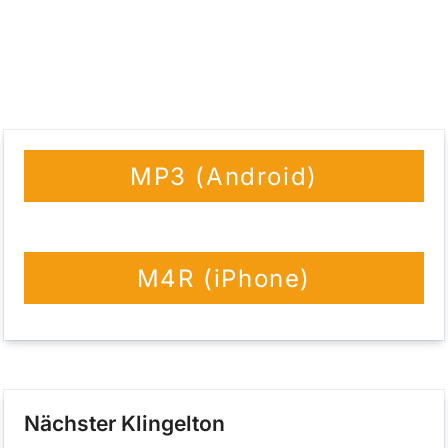
Stadt, wo der Verkehr dicht und chaotisch
ist, kann eine Fahrradhupe, Unfälle zu
vermeiden, indem sie Fußgänger oder
Autofahrer auf die Position des Radfahrers
hinweist.
MP3 (Android)
M4R (iPhone)
Nächster Klingelton