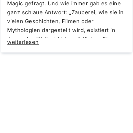
Magic gefragt. Und wie immer gab es eine
ganz schlaue Antwort: „Zauberei, wie sie in
vielen Geschichten, Filmen oder
Mythologien dargestellt wird, existiert in
der realen Welt nicht im wörtlichen Sinne.
weiterlesen
Es gibt keine wissenschaftlichen Beweise
für übernatürliche Kräfte oder magische
Praktiken, die die Naturgesetze der Physik
oder der Biologie außer Kraft setzen.“ Tja,
wir denken die KI liegt falsch, denn alles ist
ein großes Wunder, auch unser magischer
Klingelton!