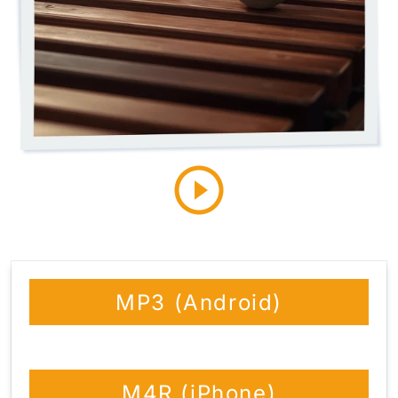
MP3 (Android)
M4R (iPhone)