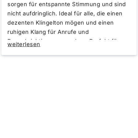
sorgen für entspannte Stimmung und sind
nicht aufdringlich. Ideal für alle, die einen
dezenten Klingelton mögen und einen
ruhigen Klang für Anrufe und
Benachrichtigungen suchen. Perfekt für
weiterlesen
Alltag, Entspannung und stille Momente.
Wie wirkt meditative Musik?
Meditative Musik kann helfen, zur Ruhe zu
kommen und Stress abzubauen. Langsame
Melodien und sanfte Klänge wirken oft
entspannend und können die Konzentration
fördern. Viele Menschen hören meditative
Musik beim Entspannen, Meditieren,
Lernen oder Einschlafen. Die Wirkung