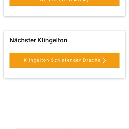
Nächster Klingelton
Klingelton Schlafender Drache