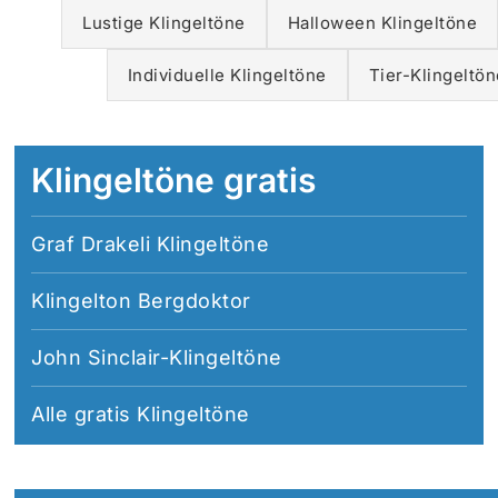
Lustige Klingeltöne
Halloween Klingeltöne
Individuelle Klingeltöne
Tier-Klingeltön
Klingeltöne gratis
Graf Drakeli Klingeltöne
Klingelton Bergdoktor
John Sinclair-Klingeltöne
Alle
gratis Klingeltöne