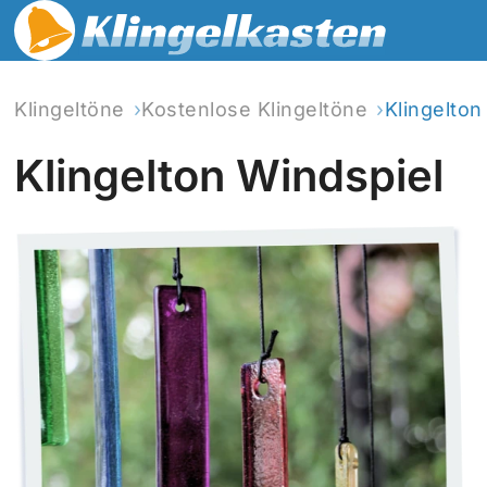
Klingeltöne
Kostenlose Klingeltöne
Klingelton
Klingelton Windspiel