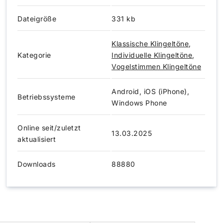
Dateigröße
331 kb
Klassische Klingeltöne
,
Kategorie
Individuelle Klingeltöne
,
Vogelstimmen Klingeltöne
Android, iOS (iPhone),
Betriebssysteme
Windows Phone
Online seit/zuletzt
13.03.2025
aktualisiert
Downloads
88880