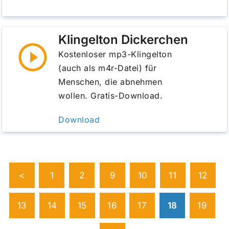
Klingelton Dickerchen
Kostenloser mp3-Klingelton
(auch als m4r-Datei) für
Menschen, die abnehmen
wollen. Gratis-Download.
Download
<
1
2
9
10
11
12
13
14
15
16
17
18
19