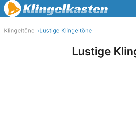
Klingeltöne
Lustige Klingeltöne
Lustige Kli