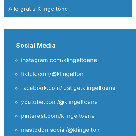
Alle
gratis Klingeltöne
Social Media
instagram.com/klingeltoene
tiktok.com/@klingelton
facebook.com/lustige.klingeltoene
youtube.com/@klingeltoene
pinterest.com/klingeltoene
mastodon.social/@klingelton