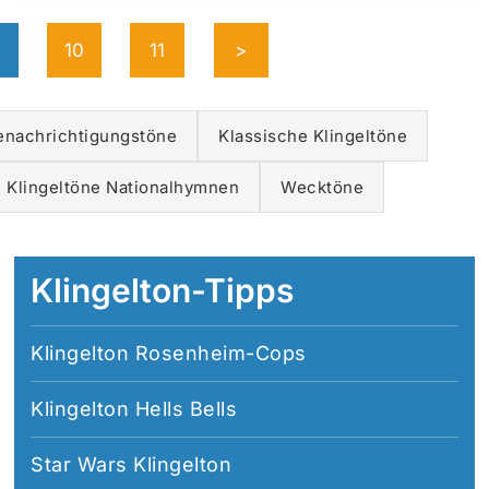
10
11
>
enachrichtigungstöne
Klassische Klingeltöne
Klingeltöne Nationalhymnen
Wecktöne
Klingelton-Tipps
Klingelton Rosenheim-Cops
Klingelton Hells Bells
Star Wars Klingelton