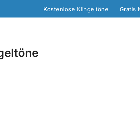
Kostenlose Klingeltöne
Gratis 
ngeltöne