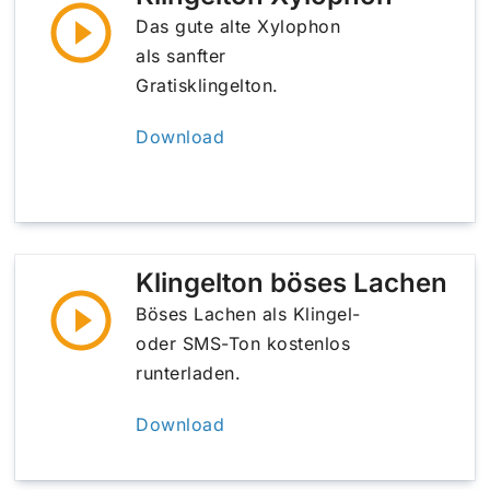
Das gute alte Xylophon
als sanfter
Gratisklingelton.
Download
Klingelton böses Lachen
Böses Lachen als Klingel-
oder SMS-Ton kostenlos
runterladen.
Download