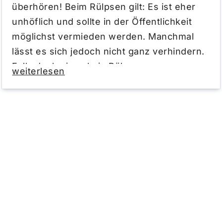
überhören! Beim Rülpsen gilt: Es ist eher
unhöflich und sollte in der Öffentlichkeit
möglichst vermieden werden. Manchmal
lässt es sich jedoch nicht ganz verhindern.
Falls doch einmal ein Rülpser
weiterlesen
herausrutscht, könnt ihr es mit Humor
nehmen und einfach behaupten, euer
Handy sei schuld. Dann ist der Klingelton
„Rülpsen“ genau das Richtige für euch.
Was passiert beim Rülpsen – oder
höflich gesagt – Auftstoßen?
Der häufigste Grund für Rülpsen ist, dass
beim Essen Luft geschluckt wird. Diese Luft
muss den Körper wieder verlassen und